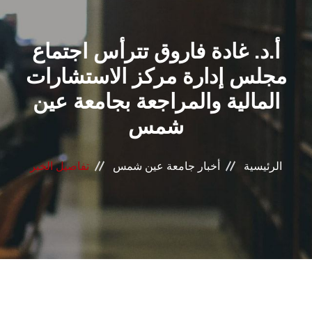
القطاعـات
أ.د. غادة فاروق تترأس اجتماع
الشئون الأكاديمية
مجلس إدارة مركز الاستشارات
البحث العلمي
المالية والمراجعة بجامعة عين
شمس
الرعاية الصحية
المراكز والوحدات
الرئيسية
أخبار جامعة عين شمس
تفاصيل الخبر
الأنظمة الذكية
الإعلام
تواصل معنا