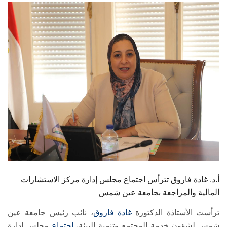
الطلاب
هيئة التدريس
الدراسات العليا
الخريجين
الموظفون
الزائـرون
سجل الان
أ.د. غادة فاروق تترأس اجتماع مجلس إدارة مركز الاستشارات
المالية والمراجعة بجامعة عين شمس
ترأست الأستاذة الدكتورة
غادة فاروق
، نائب رئيس جامعة عين
شمس لشؤون خدمة المجتمع وتنمية البيئة،
اجتماع
مجلس إدارة