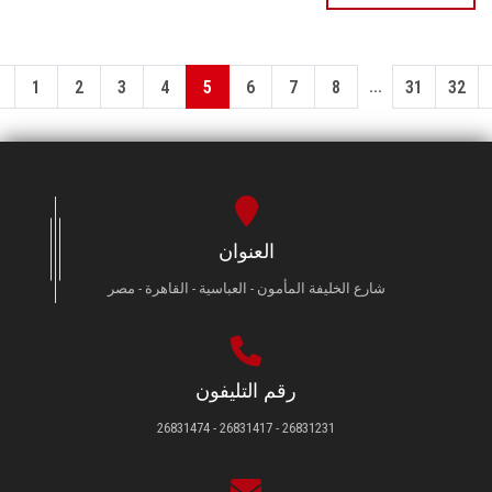
...
1
2
3
4
5
6
7
8
31
32
العنوان
شارع الخليفة المأمون - العباسية - القاهرة - مصر
رقم التليفون
26831231 - 26831417 - 26831474