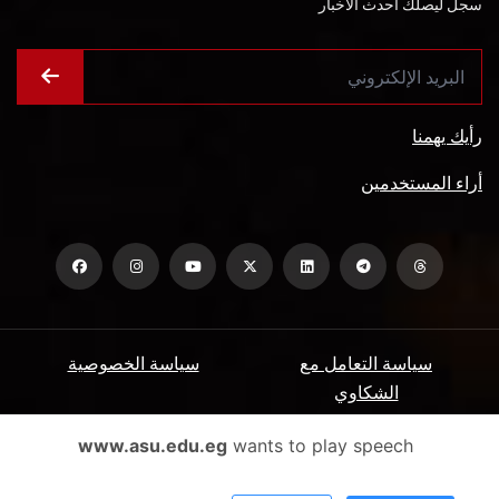
سجل ليصلك أحدث الأخبار
رأيك يهمنا
أراء المستخدمين
سياسة التعامل مع
سياسة الخصوصية
الشكاوي
ميثاق المتعاملين
الأسئلة الشائعة
www.asu.edu.eg
wants to play speech
شروط الاستخدام