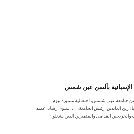
 الإسبانية بألسن عين شمس
لسن جـامعة عيـن شـمس، احتفالية متميزة بيوم
ء زين العابدين، رئيس الجامعة، أ. د. سلوى رشاد، عميد
ب والخريجين القدامى والمتميزين الذين يشغلون