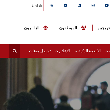
English
الموظفون
الزائـرون
ت
الأنظمة الذكية
الإعلام
تواصل معنا