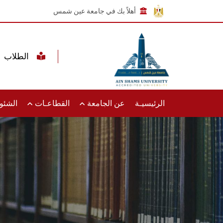
أهلاً بك في جامعة عين شمس
الطلاب
الرئيسيـة
عن الجامعة
القطاعـات
الشئون