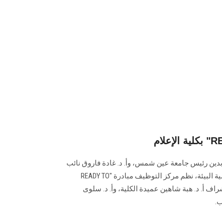
ابدين رئيس جامعة عين شمس، وأ. د. غادة فاروق نائب
رئيس الجامعة لشئون المجتمع وتنمية البيئة، نظم مركز التوظيف مبادرة "READY TO
 إشراف أ. د. هبة شاهين عميدة الكلية، وأ. د. سلوى
ب.