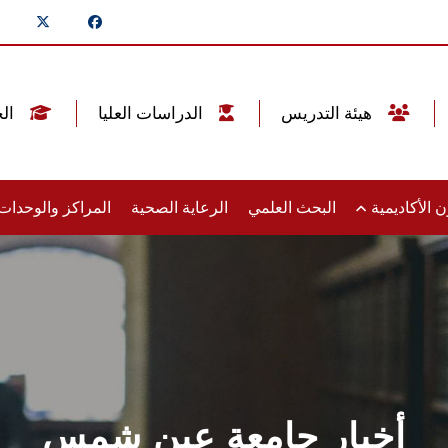
هيئة التدريس
الدراسات العليا
الخريجين
 الأكاديمية
البحث العلمي
الرعاية الصحية
المراكز والوحدا
أخبار جامعة عين شمس