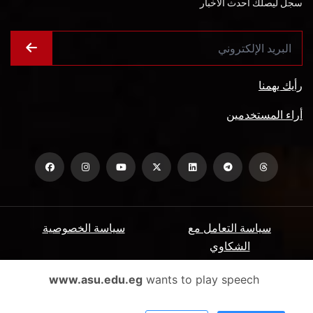
سجل ليصلك أحدث الأخبار
رأيك يهمنا
أراء المستخدمين
سياسة التعامل مع
سياسة الخصوصية
الشكاوي
ميثاق المتعاملين
الأسئلة الشائعة
www.asu.edu.eg
wants to play speech
شروط الاستخدام