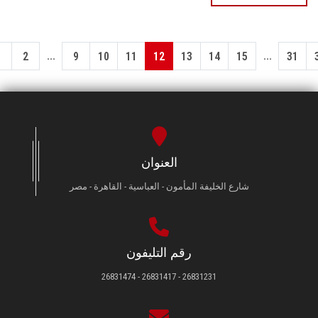
...
...
1
2
9
10
11
12
13
14
15
31
العنوان
شارع الخليفة المأمون - العباسية - القاهرة - مصر
رقم التليفون
26831231 - 26831417 - 26831474