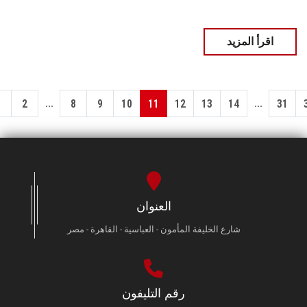
اقرأ المزيد
...
...
1
2
8
9
10
11
12
13
14
31
العنوان
شارع الخليفة المأمون - العباسية - القاهرة - مصر
رقم التليفون