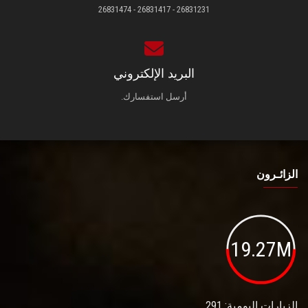
26831231 - 26831417 - 26831474
البريد الإلكتروني
أرسل استفسارك.
الزائـرون
19.27M
الزيارات اليومية: 291