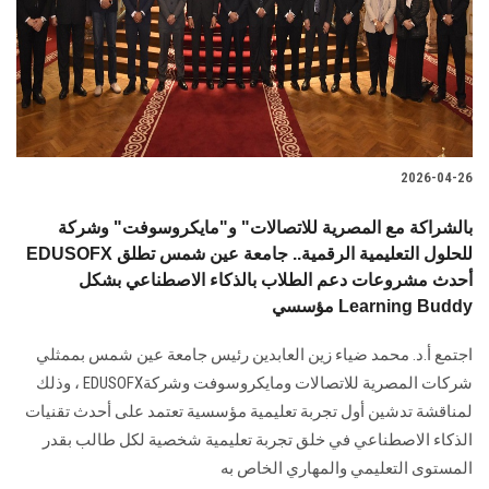
الطلاب
هيئة التدريس
الدراسات العليا
2026-04-26
الخريجين
بالشراكة مع المصرية للاتصالات" و"مايكروسوفت" وشركة
الموظفون
EDUSOFX للحلول التعليمية الرقمية.. جامعة عين شمس تطلق
أحدث مشروعات دعم الطلاب بالذكاء الاصطناعي بشكل
مؤسسي Learning Buddy
الزائـرون
اجتمع أ.د. محمد ضياء زين العابدين رئيس جامعة عين شمس بممثلي
سجل الان
شركات المصرية للاتصالات ومايكروسوفت وشركةEDUSOFX ، وذلك
لمناقشة تدشين أول تجربة تعليمية مؤسسية تعتمد على أحدث تقنيات
الذكاء الاصطناعي في خلق تجربة تعليمية شخصية لكل طالب بقدر
المستوى التعليمي والمهاري الخاص به