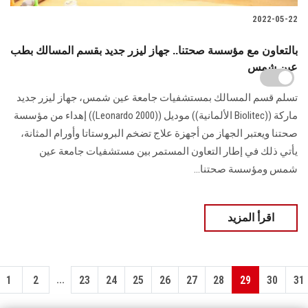
2022-05-22
بالتعاون مع مؤسسة صحتنا.. جهاز ليزر جديد بقسم المسالك بطب
عين شمس
تسلم قسم المسالك بمستشفيات جامعة عين شمس، جهاز ليزر جديد
ماركة ((Biolitec الألمانية)) موديل ((Leonardo 2000)) إهداء من مؤسسة
صحتنا ويعتبر الجهاز من أجهزة علاج تضخم البروستاتا وأورام المثانة،
يأتي ذلك في إطار التعاون المستمر بين مستشفيات جامعة عين
شمس ومؤسسة صحتنا...
اقرأ المزيد
...
1
2
23
24
25
26
27
28
29
30
31