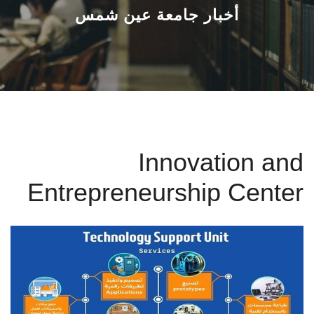
القطاعـات
أخبار جامعة عين شمس
الشئون الأكاديمية
البحث العلمي
الرعاية الصحية
Innovation and
المراكز والوحدات
Entrepreneurship Center
الأنظمة الذكية
الإعلام
تواصل معنا