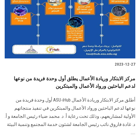
الطلاب
هيئة التدريس
الدراسات العليا
الخريجين
2023-12-27
الموظفون
مركز الابتكار وريادة الأعمال يطلق أول وحدة فريدة من نوعها
لدعم الباحثين ورواد الأعمال والمبتكرين
الزائـرون
أطلق مركز الابتكار وريادة الأعمال‎ ASU-iHub ‎أول وحدة فريدة من
سجل الان
نوعها لدعم الباحثين ‏ورواد الأعمال والمبتكرين في تنفيذ منتجاتهم
الأولية لمشاريعهم، وذلك تحت رعاية أ. د. محمد ‏ضياء رئيس الجامعة و أ.
د. غادة فاروق نائب رئيس الجامعة لشئون خدمة المجتمع وتنمية ‏البيئة
.....