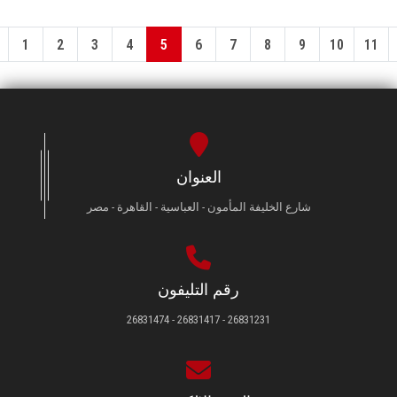
1
2
3
4
5
6
7
8
9
10
11
العنوان
شارع الخليفة المأمون - العباسية - القاهرة - مصر
رقم التليفون
26831231 - 26831417 - 26831474