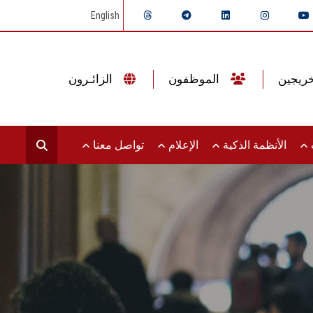
English
الموظفون
الزائـرون
ت
الأنظمة الذكية
الإعلام
تواصل معنا