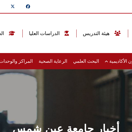
هيئة التدريس
الدراسات العليا
الخريجين
 الأكاديمية
البحث العلمي
الرعاية الصحية
المراكز والوحدا
أخبار جامعة عين شمس