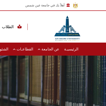
أهلاً بك في جامعة عين شمس
الطلاب
الرئيسيـة
عن الجامعة
القطاعـات
الشئون