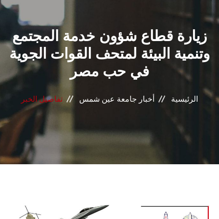
القطاعـات
زيارة قطاع شؤون خدمة المجتمع
الشئون الأكاديمية
وتنمية البيئة لمتحف القوات الجوية
البحث العلمي
في حب مصر
الرعاية الصحية
الرئيسية
أخبار جامعة عين شمس
تفاصيل الخبر
المراكز والوحدات
الأنظمة الذكية
الإعلام
تواصل معنا