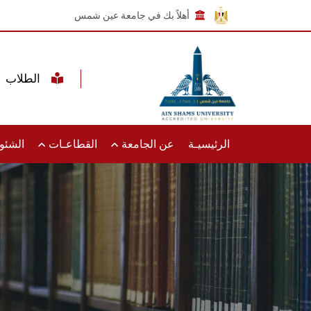
أهلاً بك في جامعة عين شمس
الطلاب
الرئيسيـة
عن الجامعة
القطاعـات
الشئون