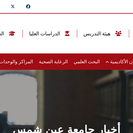
هيئة التدريس
الدراسات العليا
الخريجين
 الأكاديمية
البحث العلمي
الرعاية الصحية
المراكز والوحدا
أخبار جامعة عين شمس