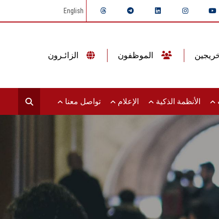
English
الموظفون
الزائـرون
ت
الأنظمة الذكية
الإعلام
تواصل معنا