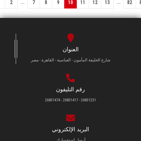
...
...
1
2
7
8
9
10
11
12
13
82
العنوان
شارع الخليفة المأمون - العباسية - القاهرة - مصر
رقم التليفون
26831231 - 26831417 - 26831474
البريد الإلكتروني
أرسل استفسارك.