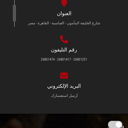
العنوان
شارع الخليفة المأمون - العباسية - القاهرة - مصر
رقم التليفون
26831231 - 26831417 - 26831474
البريد الإلكتروني
أرسل استفسارك.
الزائـرون