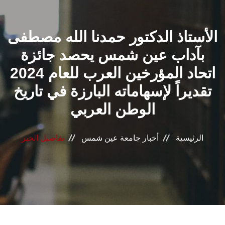
القطاعـات
الأستاذ الدكتور حمدنا الله مصطفى
الشئون الأكاديمية
بآداب عين شمس يحصد جائزة
البحث العلمي
اتحاد المؤرخين العرب للعام 2024
تقديراً لإسهاماته البارزة في تاريخ
الرعاية الصحية
الوطن العربي
المراكز والوحدات
الرئيسية
أخبار جامعة عين شمس
تفاصيل الخبر
الأنظمة الذكية
الإعلام
تواصل معنا