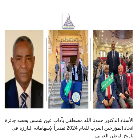
الطلاب
هيئة التدريس
الدراسات العليا
الخريجين
الموظفون
الزائـرون
سجل الان
الأستاذ الدكتور حمدنا الله مصطفى بآداب عين شمس يحصد جائزة
اتحاد المؤرخين العرب للعام 2024 تقديراً لإسهاماته البارزة في
تاريخ الوطن العربي