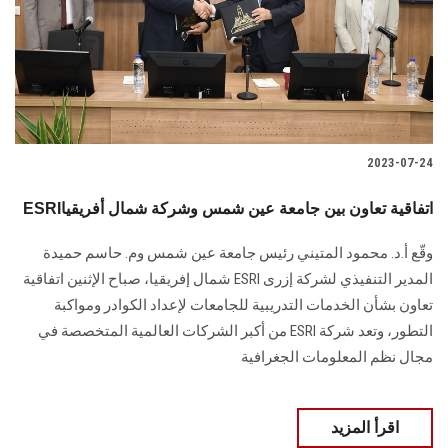
الطلاب
هيئة التدريس
الدراسات العليا
2023-07-24
الخريجين
ESRIاتفاقية تعاون بين جامعة عين شمس وشركة شمال أفريقيا
الموظفون
وقّع أ.د. محمود المتيني رئيس جامعة عين شمس وم. حاسم حميدة
المدير التنفيذي لشركة إزرى ESRI شمال إفريقيا، صباح الإثنين اتفاقية
الزائـرون
تعاون بشأن الخدمات التدريبية للجامعات لإعداد الكوادر ومواكبة
التطور، وتعد شركة ESRI من أكبر الشركات العالمية المتخصصة في
سجل الان
مجال نظم المعلومات الجغرافية
اقرأ المزيد