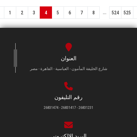
...
1
2
3
4
5
6
7
8
524
525
العنوان
شارع الخليفة المأمون - العباسية - القاهرة - مصر
رقم التليفون
26831231 - 26831417 - 26831474
البريد الإلكتروني