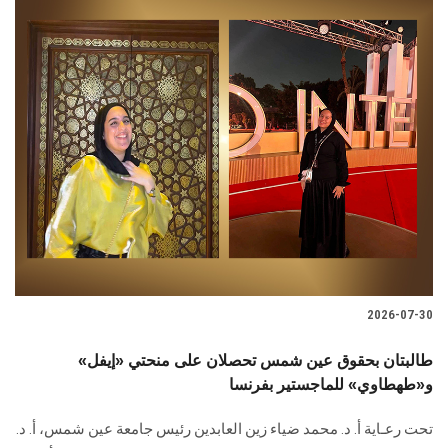
2026-07-30
طالبتان بحقوق عين شمس تحصلان على منحتي «إيفل»
و«طهطاوي» للماجستير بفرنسا
تحت رعـاية أ. د. محمد ضياء زين العابدين رئيس جامعة عين شمس، أ. د.