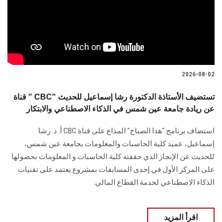
الطلاب
هيئة التدريس
الدراسات العليا
2026-08-02
الخريجين
قناة " CBC" تستضيف الأستاذة الدكتورة رشا إسماعيل للحديث
عن ريادة جامعة عين شمس في الذكاء الاصطناعي والابتكار
الموظفون
استضاف برنامج "هذا الصباح" المذاع على قناة CBC أ. د. رشا
الزائـرون
إسماعيل، عميد كلية الحاسبات والمعلومات بجامعة عين شمس،
للحديث عن الإنجاز الذي حققته كلية الحاسبات و المعلومات بحصولها
سجل الان
على المركز الأول في إحدى المسابقات بمشروع يعتمد على تقنيات
الذكاء الاصطناعي لخدمة القطاع المالي.
اقرأ المزيد