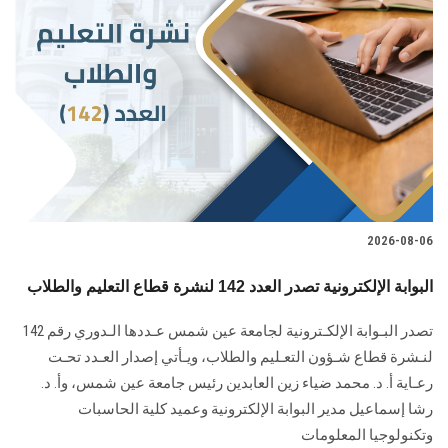
2026-08-06
البوابة الإلكترونية تصدر العدد 142 لنشرة قطاع التعليم والطلاب
تصدر البـوابة الإلكـترونية لجامعة عين شمس عـددها الـدوري رقم 142
لنـشرة قطاع شـؤون التعـليم ‏والطلاب‎، ويـأتي إصدار العـدد تحـت
رعـاية أ. د. محمد ضياء زين العابدين رئيس جامعة عين شمس، وأ. د.
‏رشا إسماعيل مدير البوابة الإلكترونية وعميد كلية الحاسبات
وتكنولوجيا المعلومات