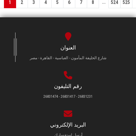
...
1
2
3
4
5
6
7
8
524
525
العنوان
شارع الخليفة المأمون - العباسية - القاهرة - مصر
رقم التليفون
26831231 - 26831417 - 26831474
البريد الإلكتروني
أرسل استفسارك.