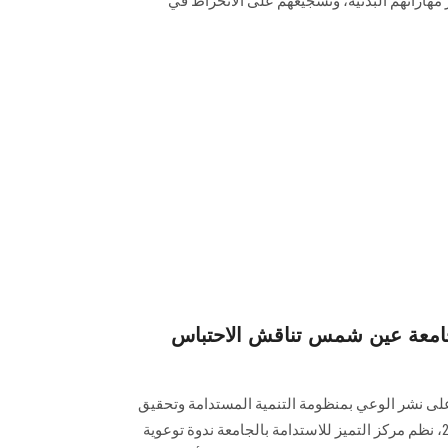
ر مهاراتهم البدنية، وتشجيعهم على الانخراط في
جامعة عين شمس تناقش الاحتباس
 نشر الوعي بمنظومة التنمية المستدامة وتحقيق
أهدافها ‏المتوافقة مع رؤية مصر 2030، نظم مركز التميز للاستدامة بالجامعة ندوة توعوية