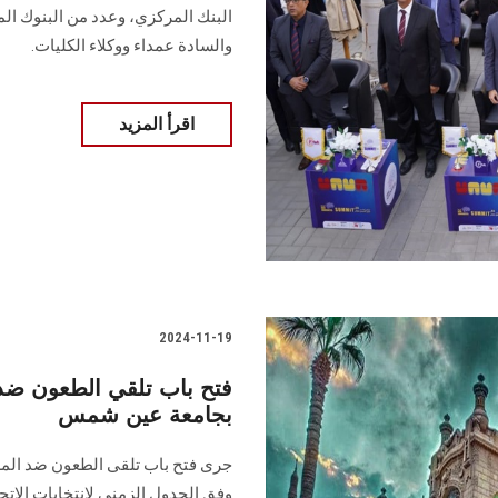
البنك ‏المركزي، وعدد من البنوك ا
والسادة ‏عمداء ووكلاء الكليات‎.‎
اقرأ المزيد
2024-11-19
فتح باب تلقي الطعون ضد 
بجامعة عين شمس
جرى فتح باب تلقى الطعون ضد الم
وفق ‏الجدول الزمنى لانتخابات الات