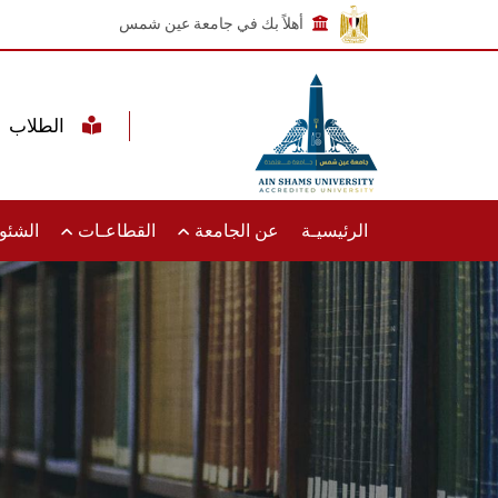
أهلاً بك في جامعة عين شمس
الطلاب
الرئيسيـة
عن الجامعة
القطاعـات
الشئون