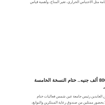
مة مثل الاحتباس الحراري، تغير المناخ، وأهمية قياس
بمجموع جوائز تصل إلى 800 ألف جنيه.. ختام النسخة الخامسة
ين العابدين رئيس جامعة عين شمس فعاليات ختام
مسابقة ‏عين شمس تبتكر لعام 2024 بحضور ممثلين من صندوق رعاية المبتكرين والنوابغ،