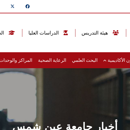
هيئة التدريس
الدراسات العليا
الخريجين
 الأكاديمية
البحث العلمي
الرعاية الصحية
المراكز والوحدا
أخبار جامعة عين شمس