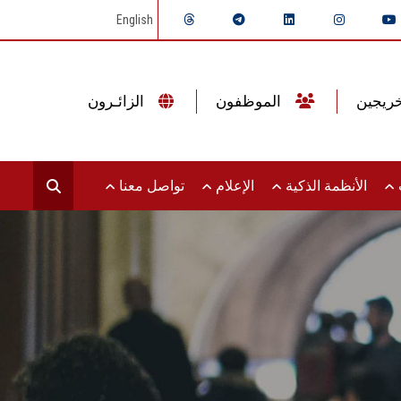
English
الموظفون
الزائـرون
ت
الأنظمة الذكية
الإعلام
تواصل معنا