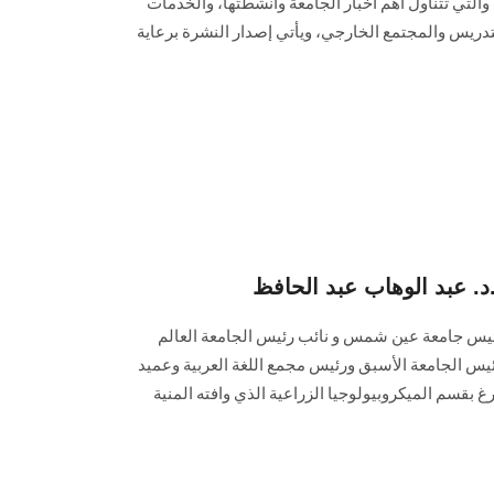
نصف ‏الأول من شهر نوفمبر 2024، والتي تتناول أهم أخبار الجامعة وأنشطتها، والخدمات
لتدريس والمجتمع الخارجي، ويأتي إصدار النشرة برعاية
. عبد الوهاب عبد الحافظ
ينعي أ.د. محمد ضياء زين العابدين‎ ‎رئيس جامعة عين شمس‎ ‎و‎ ‎نائب رئيس ‏الجامعة‎ ‎العالم
الكبير أ.د. عبدالوهاب عبد الحافظ رئيس الجامعة الأسبق ورئيس مجمع ‏اللغة العربية‎ ‎وعميد
غ بقسم الميكروبيولوجيا الزراعية الذي ‏وافته المنية