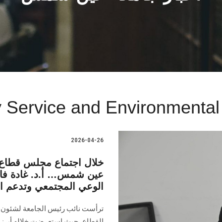
Service and Environmental
2026-04-26
خلال اجتماع مجلس قطاع خ
عين شمس… أ.د. غادة فا
الوعي المجتمعي وتدعم المب
ترأست نائب رئيس الجامعة لشئون خد
القطاع، حيث استعرضت خلاله أبرز ا