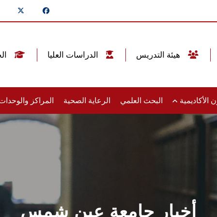
هيئة التدريس
الدراسات العليا
الخريجين
 الأكاديمية
البحث العلمي
الرعاية الصحية
المراكز والوحدا
أخبار جامعة عين شمس