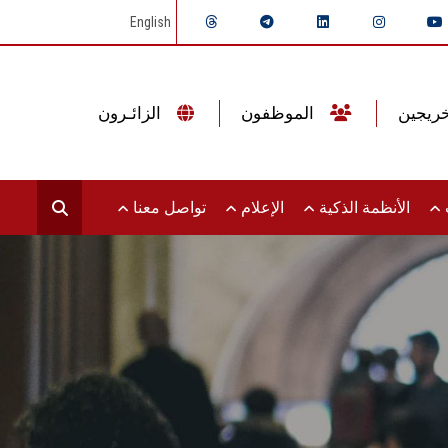
English
الموظفون
الزائـرون
ت
الأنظمة الذكية
الإعلام
تواصل معنا