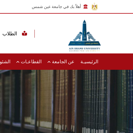
أهلاً بك في جامعة عين شمس
الطلاب
الرئيسيـة
عن الجامعة
القطاعـات
الشئون