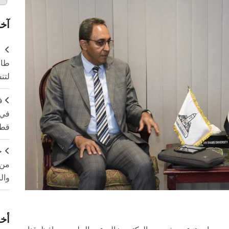
آخر
طال
لتن
ف
في 
قطا
ج
من 
وال
أخر