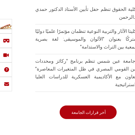
لية الحقوق تنظم حفل تأبين الأستاذ الدكتور حمدي
الرحمن
ليتا الآثار والتربية النوعية تنظمان مؤتمرًا علميًا دوليًا
ركًا بعنوان "الألوان والموسيقى: لغة بصرية
عية بين التراث والاستدامة"
امعة عين شمس تنظم برنامج "ركائز ومحددات
من القومي المصري في ظل المتغيرات المعاصرة"
تعاون مع الأكاديمية العسكرية للدراسات العليا
استراتيجية
أخر قرارات الجامعة