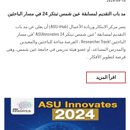
2024-09-10
مد باب التقديم لمسابقة عين شمس تبتكر 24 في مسار الباحثين
يسر مركز الابتكار وريادة الأعمال‎ (ASU-iHub) ‎أن يعلن عن مد باب
‏التقديم لمسابقة "عين شمس تبتكر 24‏‎" ASUInnovates ‎في مسار
الباحثين‎ Researcher ‎Track! ‎، الفرصة متاحة للباحثين والمعيدين
والمدرس المساعد، أو عضو هيئة تدريس في جامعة عين ‏شمس، وهي
فرصة لتطوير الأفكار ....
اقرأ المزيد