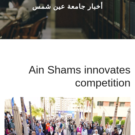
القطاعـات
أخبار جامعة عين شمس
الشئون الأكاديمية
البحث العلمي
الرعاية الصحية
Ain Shams innovates
المراكز والوحدات
competition
الأنظمة الذكية
الإعلام
تواصل معنا