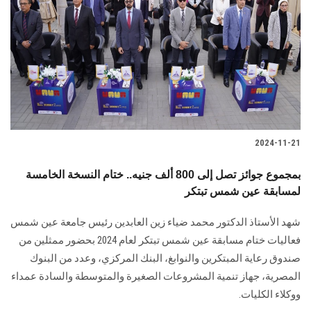
الطلاب
هيئة التدريس
الدراسات العليا
الخريجين
2024-11-21
الموظفون
بمجموع جوائز تصل إلى 800 ألف جنيه.. ختام النسخة الخامسة
لمسابقة عين شمس تبتكر
الزائـرون
شهد الأستاذ الدكتور محمد ضياء زين العابدين رئيس جامعة عين شمس
سجل الان
فعاليات ختام مسابقة ‏عين شمس تبتكر لعام 2024 بحضور ممثلين من
صندوق رعاية المبتكرين والنوابغ، البنك ‏المركزي، وعدد من البنوك
المصرية، جهاز تنمية المشروعات الصغيرة والمتوسطة والسادة ‏عمداء
ووكلاء الكليات‎.‎