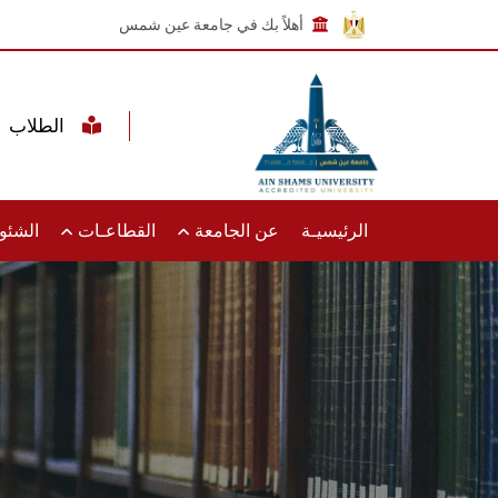
أهلاً بك في جامعة عين شمس
الطلاب
الرئيسيـة
عن الجامعة
القطاعـات
الشئون