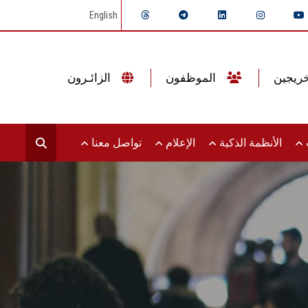
English
الموظفون
الزائـرون
ت
الأنظمة الذكية
الإعلام
تواصل معنا