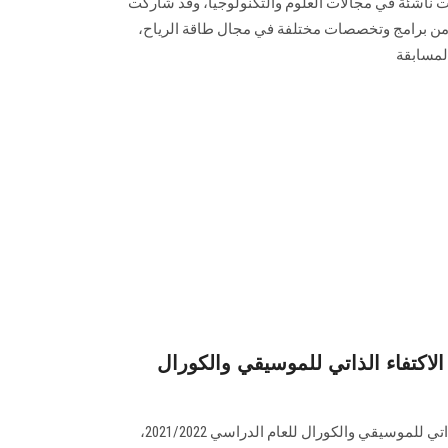
 ناشئة في مجالات العلوم والتكنولوجيا، وقد شاركت
امعة عين شمس بفريق ASUWind من برامج وتخصصات مختلفة في مجال طاقة الرياح،
لمسابقة
لاكتفاء الذاتي للموسيقي والكورال
تستمر فعاليات مهرجان الاكتفاء الذاتي للموسيقي والكورال للعام الدراسي 2021/2022،