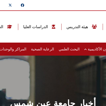
هيئة التدريس
الدراسات العليا
الخريجين
 الأكاديمية
البحث العلمي
الرعاية الصحية
المراكز والوحدا
أخبار جامعة عين شمس