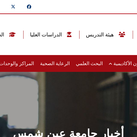
هيئة التدريس
الدراسات العليا
الخريجين
 الأكاديمية
البحث العلمي
الرعاية الصحية
المراكز والوحدا
أخبار جامعة عين شمس