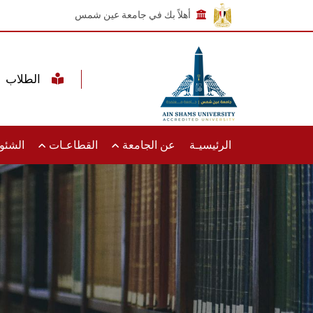
أهلاً بك في جامعة عين شمس
الطلاب
الرئيسيـة
عن الجامعة
القطاعـات
الشئون