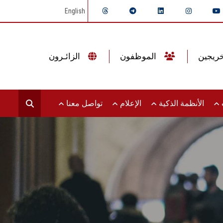
English
الموظفون
الزائـرون
ت
الأنظمة الذكية
الإعلام
تواصل معنا