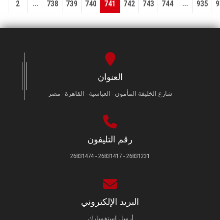
...
...
1
2
738
739
740
741
742
743
744
935
9
العنوان
شارع الخليفة المأمون - العباسية - القاهرة - مصر
رقم التليفون
26831231 - 26831417 - 26831474
البريد الإلكتروني
أرسل استفسارك.