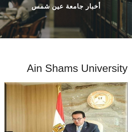
القطاعـات
أخبار جامعة عين شمس
الشئون الأكاديمية
البحث العلمي
الرعاية الصحية
Ain Shams University
المراكز والوحدات
الأنظمة الذكية
الإعلام
تواصل معنا