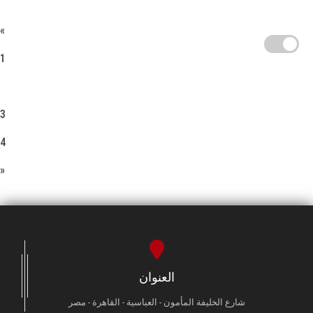
«
1
2
3
4
»
العنوان
شارع الخليفة المأمون - العباسية - القاهرة - مصر