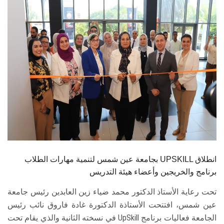
الطلاب
هيئة التدريس
الدراسات العليا
الخريجين
الموظفون
الزائـرون
بجامعة عين شمس لتنمية مهارات الطلاب UPSKILL انطلاق
سجل الان
برنامج والخريجين وأعضاء هيئة التدريس
تحت رعاية الأستاذ الدكتور محمد ضياء زين العابدين رئيس جامعة
عين شمس، افتتحت الأستاذة الدكتورة غادة فاروق نائب رئيس
الجامعة فعاليات برنامج UpSkill في نسخته الثانية والذي يقام تحت