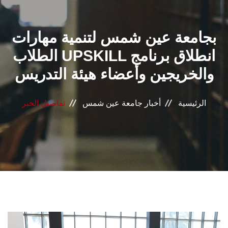
القطاعـات
بجامعة عين شمس لتنمية مهارات
الشئون الأكاديمية
الطلاب UPSKILL انطلاق برنامج
البحث العلمي
والخريجين وأعضاء هيئة التدريس
الرعاية الصحية
الرئيسية
أخبار جامعة عين شمس
تفاصيل الخبر
المراكز والوحدات
الأنظمة الذكية
الإعلام
تواصل معنا