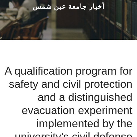
القطاعـات
أخبار جامعة عين شمس
الشئون الأكاديمية
البحث العلمي
الرعاية الصحية
A qualification program for
المراكز والوحدات
safety and civil protection
الأنظمة الذكية
and a distinguished
الإعلام
evacuation experiment
implemented by the
تواصل معنا
university’s civil defense