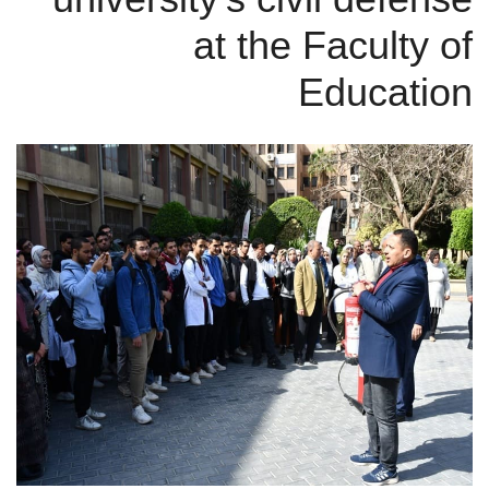
الطلاب
at the Faculty of
هيئة التدريس
Education
الدراسات العليا
الخريجين
الموظفون
الزائـرون
سجل الان