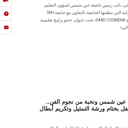
غالي، نائب رئيس جامعة عين شمس لشؤون التعليم
والطلاب، فعاليات ورشة العمل الدولية التي تنظمها الجامعة بالتعاون مع جامعة SRH
هايدلبرج الألمانية، وبدعم من برنامج DAAD-COSIMENA، تحت عنوان: «نحو برامج تعليمية
لي».
عين شمس ونخبة من نجوم الفن..
فل بختام ورشة التمثيل وتكريم أبطال