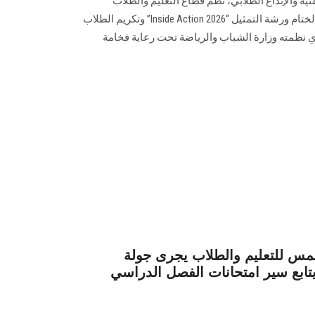
ية والإبداع الطلابي، نظم قطاع التعليم والطلاب
بجامعة عين شمس، احتفالية كبرى لختام ورشة التمثيل “Inside Action 2026” وتكريم الطلاب
 في مهرجان "إبداع 14"، الذي نظمته وزارة الشباب والرياضة تحت رعاية فخامة
س للتعليم والطلاب يجرى جولة
يتابع سير امتحانات الفصل الدراسي