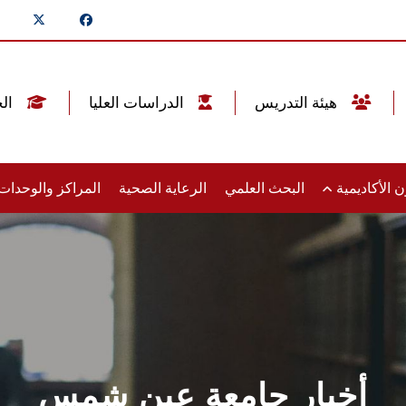
هيئة التدريس
الدراسات العليا
الخريجين
 الأكاديمية
البحث العلمي
الرعاية الصحية
المراكز والوحدا
أخبار جامعة عين شمس