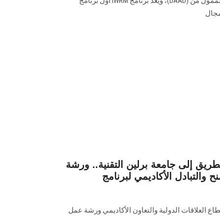
Köln) بألمانيا، ضمن برنامج iWater الممول من (DAAD)، ويُعد برنامج IWRM أول برنامج
مجال
يق إلى جامعة برلين التقنية.. ورشة
والتبادل الأكاديمي لبرنامج
ع العلاقات الدولية والتعاون الأكاديمي ورشة عمل