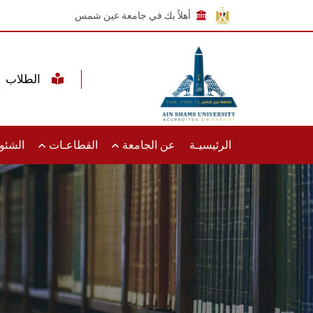
أهلاً بك في جامعة عين شمس
الطلاب
الرئيسيـة
عن الجامعة
القطاعـات
الشئون