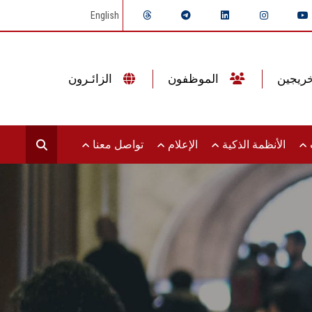
English
الموظفون
الزائـرون
ت
الأنظمة الذكية
الإعلام
تواصل معنا