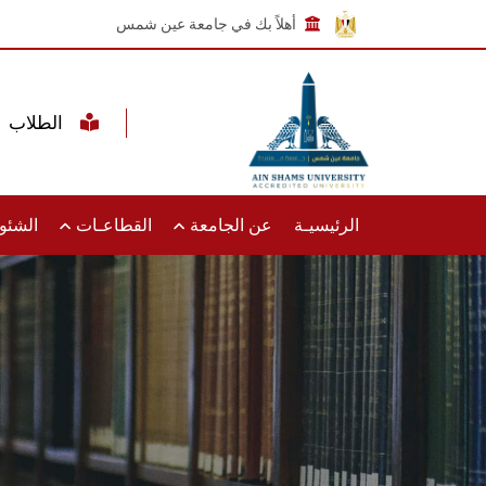
أهلاً بك في جامعة عين شمس
الطلاب
الرئيسيـة
عن الجامعة
القطاعـات
الشئون