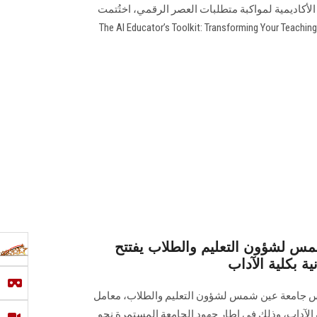
 الأكاديمية لمواكبة متطلبات العصر الرقمي، اختُتمت
فعاليات التدريب التطبيقي بعنوان "The AI Educator’s Toolkit: Transforming Your Teaching
س لشؤون التعليم والطلاب يفتتح
ية بكلية الآداب
ئيس جامعة عين شمس لشؤون التعليم والطلاب، معامل
ية الآداب، وذلك في إطار جهود الجامعة المستمرة نحو