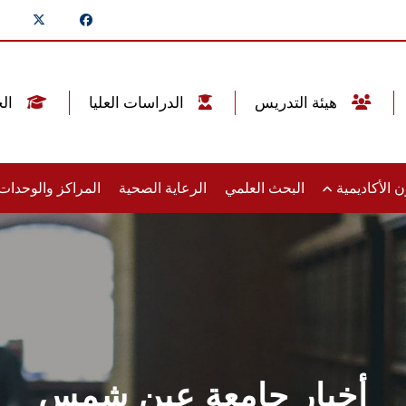
هيئة التدريس
الدراسات العليا
الخريجين
 الأكاديمية
البحث العلمي
الرعاية الصحية
المراكز والوحدا
أخبار جامعة عين شمس