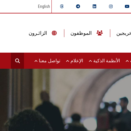
English
الموظفون
الزائـرون
ت
الأنظمة الذكية
الإعلام
تواصل معنا