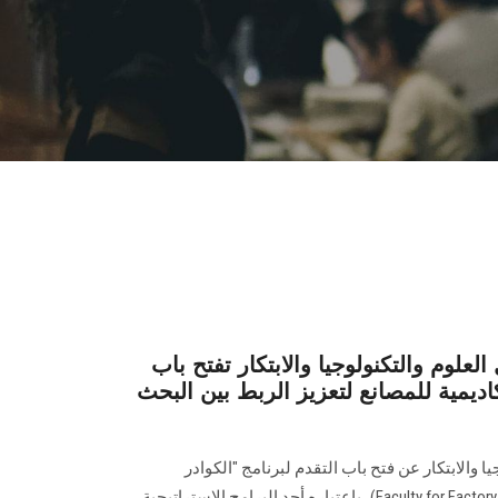
العلوم والتكنولوجيا والابتكار تفتح باب
كاديمية للمصانع لتعزيز الربط بين البحث
ا والابتكار عن فتح باب التقدم لبرنامج "الكوادر
الأكاديمية للمصانع" (Faculty for Factory Program – FFF)، باعتباره أحد البرامج الإستراتيجية