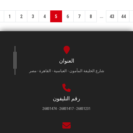
...
1
2
3
4
5
6
7
8
43
44
العنوان
شارع الخليفة المأمون - العباسية - القاهرة - مصر
رقم التليفون
26831231 - 26831417 - 26831474