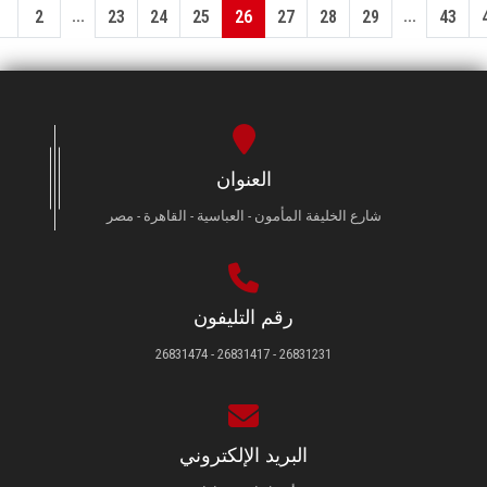
...
...
1
2
23
24
25
26
27
28
29
43
العنوان
شارع الخليفة المأمون - العباسية - القاهرة - مصر
رقم التليفون
26831231 - 26831417 - 26831474
البريد الإلكتروني