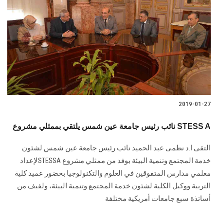
الطلاب
هيئة التدريس
الدراسات العليا
الخريجين
2019-01-27
الموظفون
نائب رئيس جامعة عين شمس يلتقي بممثلي مشروع STESS A
الزائـرون
التقى ا.د نظمى عبد الحميد نائب رئيس جامعة عين شمس لشئون
خدمة المجتمع وتنمية البيئة بوفد من ممثلي مشروع STESSAلإعداد
سجل الان
معلمي مدارس المتفوقين في العلوم والتكنولوجيا بحضور عميد كلية
التربية ووكيل الكلية لشئون خدمة المجتمع وتنمية البيئة، ولفيف من
أساتذة سبع جامعات أمريكية مختلفة