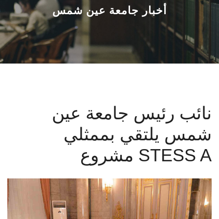
القطاعـات
أخبار جامعة عين شمس
الشئون الأكاديمية
البحث العلمي
الرعاية الصحية
نائب رئيس جامعة عين
المراكز والوحدات
شمس يلتقي بممثلي
الأنظمة الذكية
مشروع STESS A
الإعلام
تواصل معنا