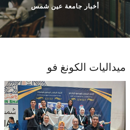
القطاعـات
أخبار جامعة عين شمس
الشئون الأكاديمية
البحث العلمي
الرعاية الصحية
ميداليات الكونغ فو
المراكز والوحدات
الأنظمة الذكية
الإعلام
تواصل معنا