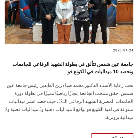
الطلاب
هيئة التدريس
الدراسات العليا
2025-04-24
الخريجين
جامعة عين شمس تتألق في بطولة الشهيد الرفاعي للجامعات
الموظفون
وتحصد 10 ميداليات في الكونغ فو
تحت رعاية الأستاذ الدكتور محمد ضياء زين العابدين رئيس جامعة عين
الزائـرون
شمس، حقق منتخب الجامعة إنجازًا رياضيًا مميزًا في بطولة دورة
الجامعات المصرية الشهيد الرفاعي الـ 52، حيث حصد عشر ميداليات
سجل الان
متنوعة في لعبة الكونغ فو بواقع 3 ميداليات ذهبية و5 ميداليات فضية و2
ميدالية برونزية.