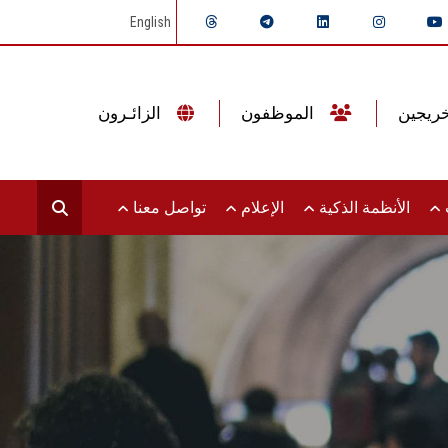
English
الموظفون
الزائـرون
ت
الأنظمة الذكية
الإعلام
تواصل معنا