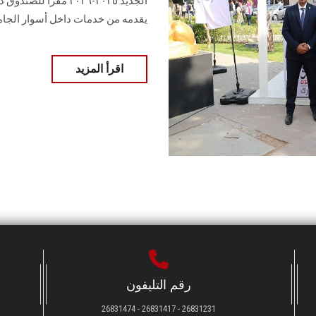
الجديد ٢٠٢٥-٢٠٢٦ مق
يقدمه من خدمات داخل أسوار الجامع
اقرأ المزيد
رقم التليفون
26831231 - 26831417 - 26831474