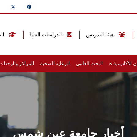
هيئة التدريس
الدراسات العليا
الخريجين
 الأكاديمية
البحث العلمي
الرعاية الصحية
المراكز والوحدا
أخبار جامعة عين شمس