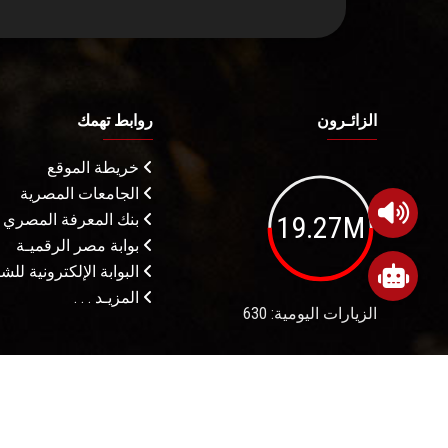
الزائـرون
روابط تهمك
خريطة الموقع
الجامعات المصرية
19.27M
بنك المعرفة المصري
بوابة مصر الرقميـة
البوابة الإلكترونية لل
المزيـد . . .
الزيارات اليومية: 630