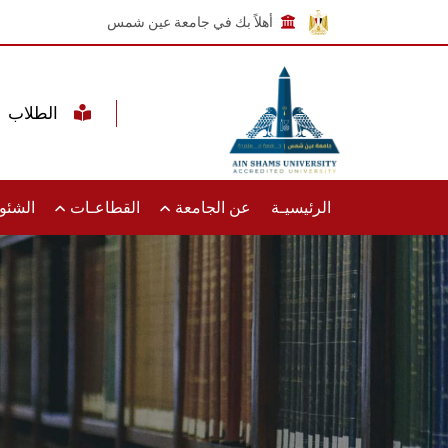
أهلاً بك في جامعة عين شمس
الطلاب
الرئيسيـة
عن الجامعة
القطاعـات
الشئون