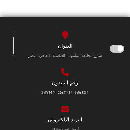
العنوان
شارع الخليفة المأمون - العباسية - القاهرة - مصر
رقم التليفون
26831231 - 26831417 - 26831474
البريد الإلكتروني
أرسل استفسارك.