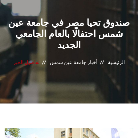
القطاعـات
صندوق تحيا مصر في جامعة عين
الشئون الأكاديمية
شمس احتفالًا بالعام الجامعي
البحث العلمي
الجديد
الرعاية الصحية
الرئيسية
أخبار جامعة عين شمس
تفاصيل الخبر
المراكز والوحدات
الأنظمة الذكية
الإعلام
تواصل معنا