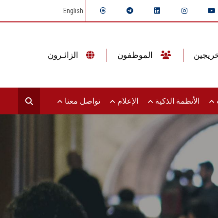
English
الموظفون
الزائـرون
ت
الأنظمة الذكية
الإعلام
تواصل معنا