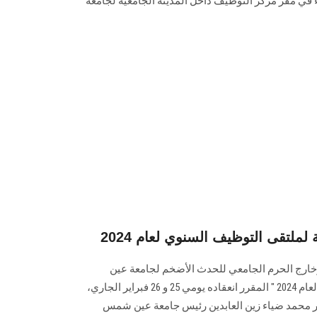
2 مساءً حتى الساعة 8 مساءً في مقر مركز التوظيف داخل المدينة الجامعية لجامعة
لملتقى التوظيف السنوي لعام 2024
وخارج الحرم الجامعي للحدث الأضخم لجامعة عين
شمس "الملتقى التوظيف السنوي لعام 2024 " المقرر انعقاده يومي 25 و 26 فبراير الجاري،
ور محمد ضياء زين العابدين رئيس جامعة عين شمس