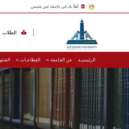
أهلاً بك في جامعة عين شمس
الطلاب
الرئيسيـة
عن الجامعة
القطاعـات
الشئون