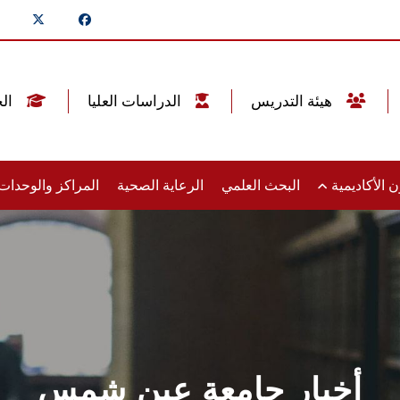
هيئة التدريس
الدراسات العليا
الخريجين
 الأكاديمية
البحث العلمي
الرعاية الصحية
المراكز والوحدا
أخبار جامعة عين شمس