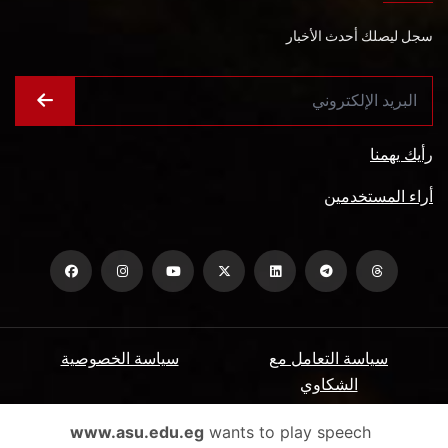
سجل ليصلك أحدث الأخبار
رأيك يهمنا
أراء المستخدمين
سياسة التعامل مع
سياسة الخصوصية
الشكاوي
ميثاق المتعاملين
الأسئلة الشائعة
www.asu.edu.eg
wants to play speech