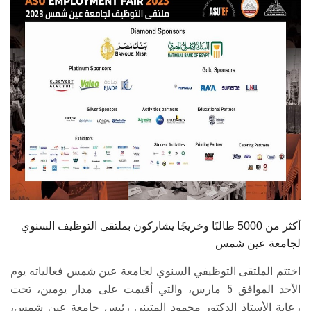
الطلاب
هيئة التدريس
الدراسات العليا
الخريجين
الموظفون
الزائـرون
أكثر من 5000 طالبًا وخريجًا يشاركون بملتقى التوظيف السنوي
سجل الان
لجامعة عين شمس
اختتم الملتقى التوظيفي السنوي لجامعة عين شمس فعالياته يوم
الأحد الموافق 5 مارس، والتي أقيمت على مدار يومين، تحت
رعاية الأستاذ الدكتور محمود المتيني رئيس جامعة عين شمس،