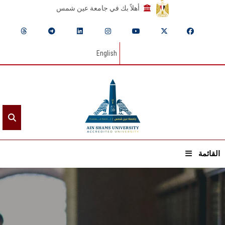
أهلاً بك في جامعة عين شمس
English
القائمة
الرئيسيـة
عن الجامعة