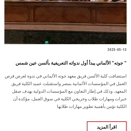
الطلاب
هيئة التدريس
الدراسات العليا
2025-05-13
الخريجين
جوته" الألماني يبدأ أول ندواته التعريفية بألسن عين شمس "
الموظفون
استضافت كلية الألسن فريق معهد جوته الألماني في ندوة لعرض فرص
العمل في المؤسسات الألمانية بمصر واستقبلت عميد الكلية فريق
الزائـرون
المعهد، وذلك في إطار التعاون مع المؤسسات الدولية بهدف صقل
خبرات ومهارات طلاب وخريجي الكلية في سوق العمل، مؤكدة أن
سجل الان
الكلية تؤمن بأهمية تطوير مهارات طلابها
اقرأ المزيد