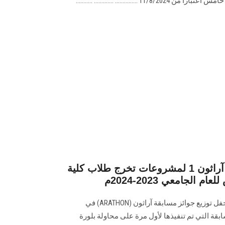
........ ............. ...........
حفل توزيع جوائز مسابقة آراثون 1 لمشروعات تخرج طلاب كلية
لجامعي 2023-2024م
نظم اتحاد طلاب آداب عين شمس‎ ‎حفل توزيع جوائز مسابقة آراثون‎ ‎‎(ARATHON) ‎في
ابقة التي تم تنفيذها لأول مرة على محاولة بلورة