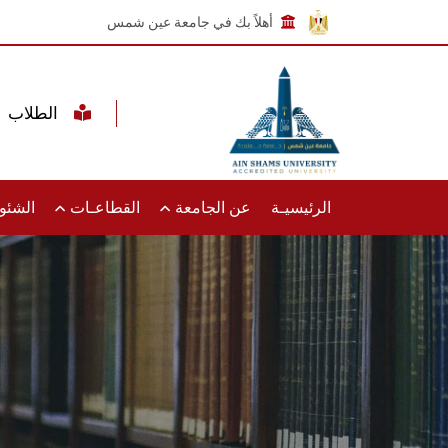
أهلاً بك في جامعة عين شمس
الطلاب
الرئيسيـة
عن الجامعة
القطاعـات
الشئون