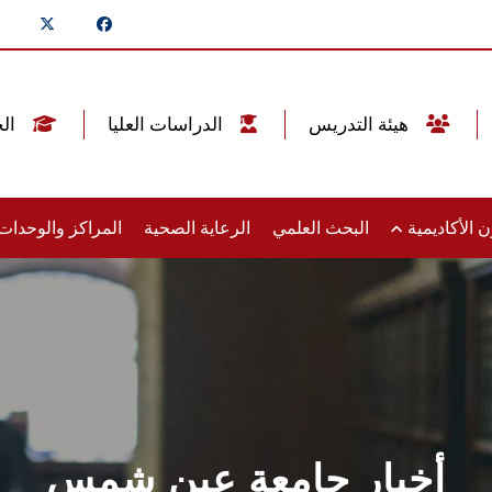
هيئة التدريس
الدراسات العليا
الخريجين
 الأكاديمية
البحث العلمي
الرعاية الصحية
المراكز والوحدا
أخبار جامعة عين شمس