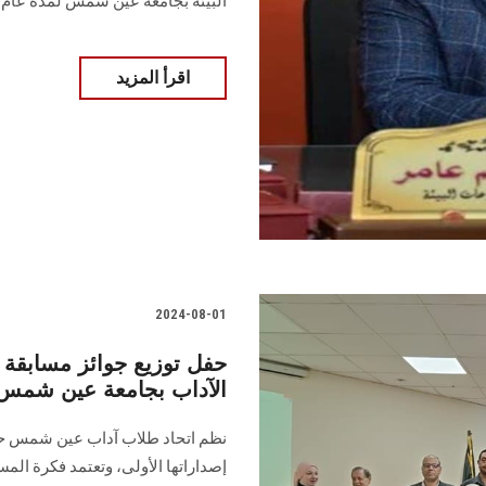
البيئة ‏بجامعة عين شمس لمدة عام خامس اعتبارًا من 11/8/2024‏ .......
اقرأ المزيد
2024-08-01
الآداب بجامعة عين شمس للعام ا
إصداراتها الأولى، وتعتمد فكرة المس