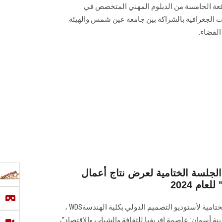
ة الخامسة من الدبلوم المهني المتخصص في
ت الجغرافية بالشراكة بين جامعة عين شمس والهيئة
الفضاء.
 الجلسة الختامية لعرض نتاج أعمال
ام 2024
شهد وزير التعليم العالي، الجلسة الختامية لأستوديو التصميم ‏الدولي بكلية الهندسة‎ WDS،
نة أسوان: ‏عاصمة إفريقيا للثقافة والشباب والاقتصاد"،