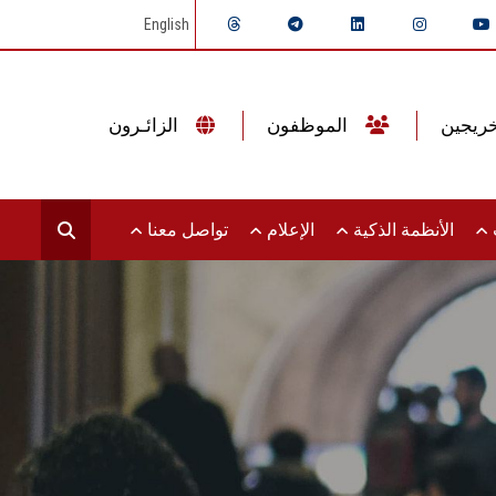
English
الموظفون
الزائـرون
ت
الأنظمة الذكية
الإعلام
تواصل معنا