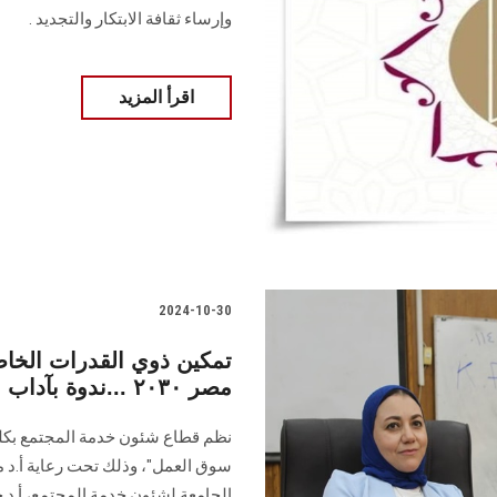
وإرساء ثقافة الابتكار ‏والتجديد ‎.‎
اقرأ المزيد
2024-10-30
تمكين ذوي القدرات الخا
مصر ٢٠٣٠ ...ندوة بآداب عين شمس
نظم قطاع شئون خدمة المجتمع بكلية
سوق العمل"، وذلك تحت رعاية أ.د م
الجامعة لشئون خدمة المجتمع، أ.د ح