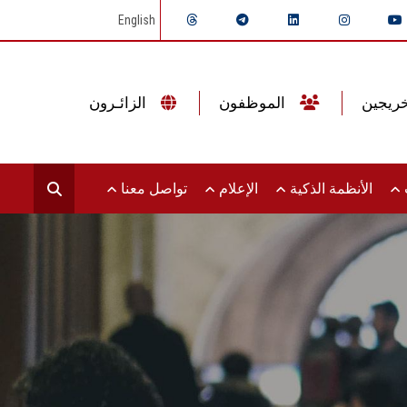
English
الموظفون
الزائـرون
ت
الأنظمة الذكية
الإعلام
تواصل معنا