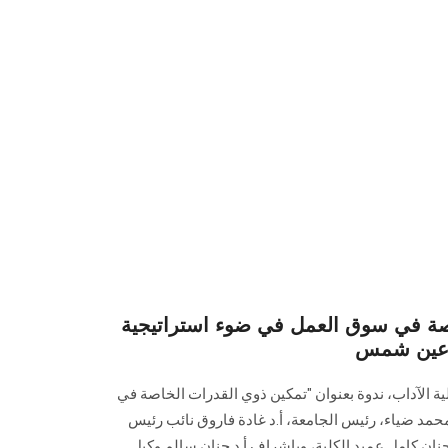
صة في سوق العمل في ضوء استراتيجية
 الآداب، ندوة بعنوان "تمكين ذوي القدرات الخاصة في
حمد ضياء، رئيس الجامعة، أ.د غادة فاروق نائب رئيس
نان كامل عميد الكلية، وبإشراف أ.د حنان سالم وكيل