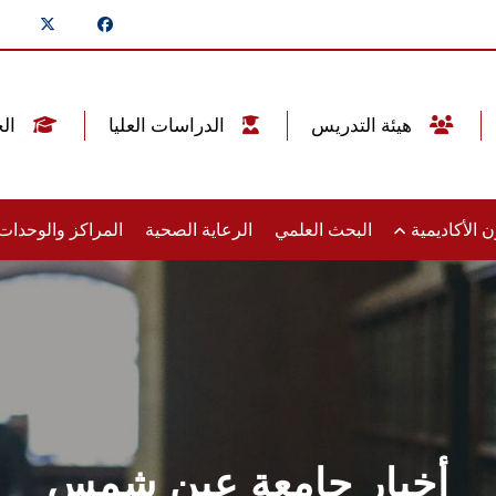
هيئة التدريس
الدراسات العليا
الخريجين
 الأكاديمية
البحث العلمي
الرعاية الصحية
المراكز والوحدا
أخبار جامعة عين شمس