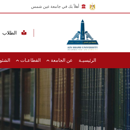
أهلاً بك في جامعة عين شمس
الطلاب
الرئيسيـة
عن الجامعة
القطاعـات
الشئون