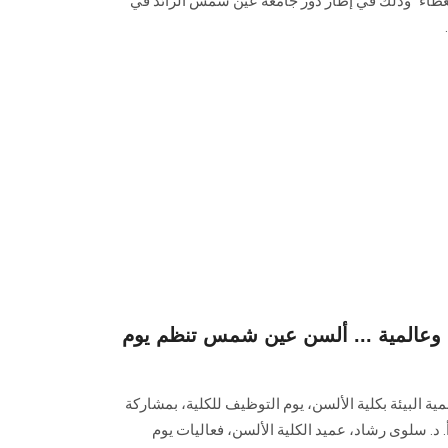
عطاء" وذلك في إطار دور جامعة ‏عين شمس الرائد في
ة محلية وعالمية ... ألسن عين شمس تنظم يوم
 البيئة بكلية الألسن، يوم التوظيف ‏للكلية، بمشاركة
. د. سلوى رشاد، عميد الكلية الألسن، ‏فعاليات يوم