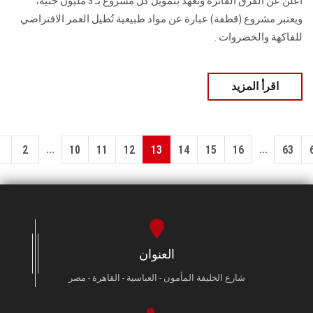
أعلن عن الفرق الفائزة ‏وتعهد بتمويل كل مشروع بـ 3 مليون جنيه،
ويعتبر مشروع (قطفة) عبارة عن مواد طبيعية تُطيل العمر الافتراضي
للفاكهة والخضروات .
اقرأ المزيد
...
...
1
2
10
11
12
13
14
15
16
63
العنوان
شارع الخليفة المأمون - العباسية - القاهرة - مصر