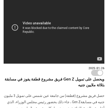
2025-01-26
فريق مشروع قطفة يفوز في مسابقة Gen Z ويحصل على تمويل
بثلاثة ملايين جنيه
حصل فريق مشروع (قطفة)‏‎ ‎من جامعة عين شمس على تمويل 3 مليون
جنيه في ‏مسابقة‎ Gen Z‏، جاء ذلك بحضور رئيس مجلس الوزراء، الذي