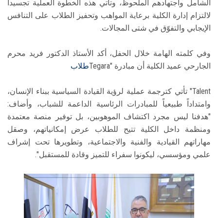
الشامل واجتهادهم الملحوظ، وتأتي هذه الخطوة العملية تجسيداً
لالتزام إدارة الكلية برعاية المواهب وتحفيز الطلاب على التنافس
الإيجابي والتفوّق في شتى المجالات.
وفي كلمته الهامة خلال الحفل، أكد الأستاذ الدكتور فريد محرم
الجارحي عميد الكلية أن مبادرة "Tegara
طلاب
Talent" تأتي كترجمة عملية لرؤية القيادة السياسية ببناء الإنسان،
وامتداداً طبيعياً للمبادرات الرئاسية الداعمة للشباب، وأضاف:
"هدفنا ليس مجرد اكتشاف الموهوبين، بل توفير منصة معتمدة
ومنظمة داخل الكلية تتيح للطلاب عرض إمكانياتهم، وصقل
مهاراتهم القيادية والفنية والاجتماعية، وتطويرها تحت إشراف
علمي ومؤسسي، ليكونوا سفراء للتميز وقادة للمستقبل".