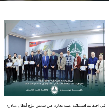
الطلاب
هيئة التدريس
الدراسات العليا
الخريجين
الموظفون
الزائـرون
سجل الان
في احتفالية استثنائية عميد تجارة عين شمس يتوّج أبطال مبادرة