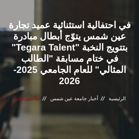
القطاعـات
في احتفالية استثنائية عميد تجارة
الشئون الأكاديمية
عين شمس يتوّج أبطال مبادرة
البحث العلمي
"Tegara Talent" بتتويج النخبة
في ختام مسابقة "الطالب
الرعاية الصحية
المثالي" للعام الجامعي 2025-
المراكز والوحدات
2026
الأنظمة الذكية
الرئيسية
أخبار جامعة عين شمس
تفاصيل الخبر
الإعلام
تواصل معنا