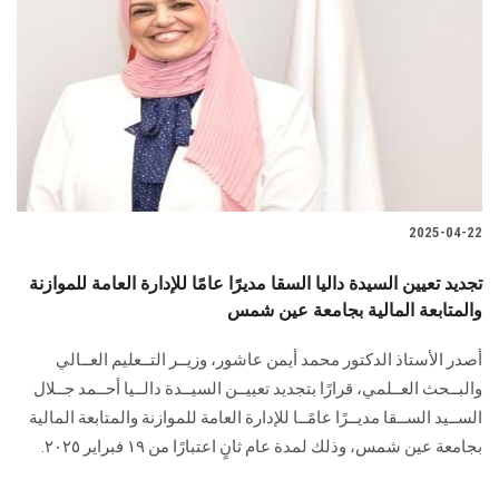
2025-04-22
تجديد تعيين السيدة داليا السقا مديرًا عامًا للإدارة العامة للموازنة
والمتابعة المالية بجامعة عين شمس
أصدر الأستاذ الدكتور محمد أيمن عاشور، وزيــر التــعليم العــالي
والبــحث العــلمي، قرارًا بتجديد تعييــن السيــدة دالــيا أحــمد جــلال
الســيد الســقا مديــرًا عامًــا للإدارة العامة للموازنة والمتابعة المالية
بجامعة عين شمس، وذلك لمدة عام ثانٍ اعتبارًا من ١٩ فبراير ٢٠٢٥.