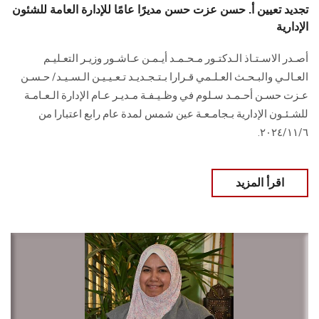
تجديد تعيين أ. حسن عزت حسن مديرًا عامًا للإدارة العامة للشئون
الإدارية
أصـدر الاسـتـاذ الـدكتـور مـحـمـد أيـمـن عـاشـور وزيـر التعـليـم
العـالـي والبـحـث العـلـمي قـرارا بـتـجـديـد تـعـيـيـن الـسـيـد/ حـسـن
عـزت حسـن أحـمـد سـلوم في وظـيـفـة مـديـر عـام الإدارة الـعـامـة
للشـئـون الإدارية بـجامـعـة عين شمس لمدة عام رابع اعتبارا من
٢٠٢٤/١١/٦.
اقرأ المزيد