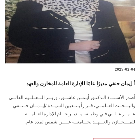
2025-02-04
أ. إيمان حنفي مديرًا عامًا للإدارة العامة للمخازن والعهد
أصدر الأسـتــاذ الـدكتـور أيـمــن عاشــور، وزيـــر التــعــلــيم العالــي
والبـــحــث العــلمــي، قــراراً بـتــعيين السيــدة /إيــمــان حــنــفي
عــمــر عــلــي فـي وظيــفة مــديــر عـــام الإدارة العــامـــة
للمــــخــازن والعـــهــد بجـــامعــة عــيــن شمس لمدة عام.