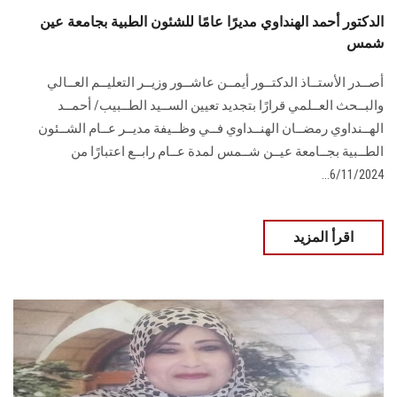
الدكتور أحمد الهنداوي مديرًا عامًا للشئون الطبية بجامعة عين
شمس
أصــدر الأستــاذ الدكتــور أيمــن عاشــور وزيــر التعليــم العــالي
والبــحث العــلمي قرارًا بتجديد تعيين الســيد الطــبيب/ أحمــد
الهــنداوي رمضــان الهنــداوي فــي وظــيفة مديــر عــام الشــئون
الطــبية بجــامعة عيــن شــمس لمدة عــام رابــع اعتبارًا من
6/11/2024...
اقرأ المزيد