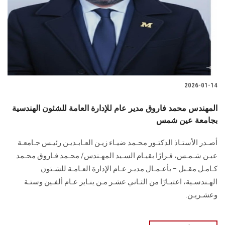
الطلاب
هيئة التدريس
الدراسات العليا
2026-01-14
الخريجين
المهندس محمد فاروق مدير عام للإدارة العامة للشئون الهندسية
الموظفون
بجامعة عين شمس
أصـدر الأستـاذ الدكتـور محـمد ضيـاء زيـن العـابـديـن رئيـس جـامعـة
الزائـرون
عيـن شـمـس، قـرارًا بقيـام السـيد المهـندس/ محـمد فـاروق محـمد
كـامـل مقـبل – بأعـمـال مديـر عـام الإدارة العـامـة للشـئون
سجل الان
الهـندسـية، اعتبـارًا من الثـاني عشـر مـن ينـاير عـام ألفـين وستـة
وعشـريـن.