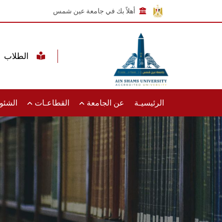
أهلاً بك في جامعة عين شمس
الطلاب
الرئيسيـة
عن الجامعة
القطاعـات
الشئون