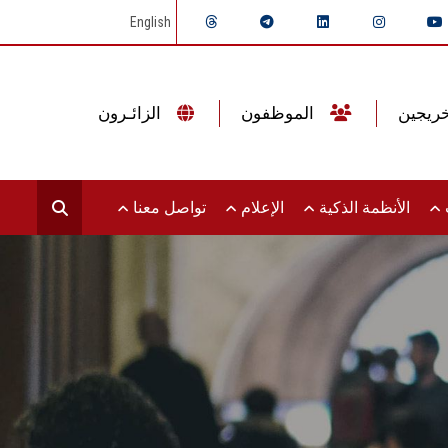
English
الموظفون
الزائـرون
ت
الأنظمة الذكية
الإعلام
تواصل معنا