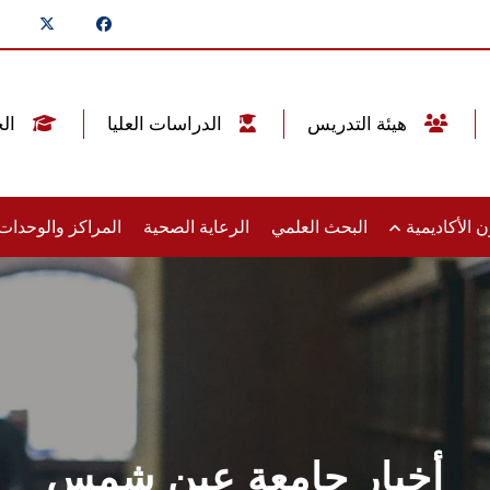
هيئة التدريس
الدراسات العليا
الخريجين
 الأكاديمية
البحث العلمي
الرعاية الصحية
المراكز والوحدا
أخبار جامعة عين شمس