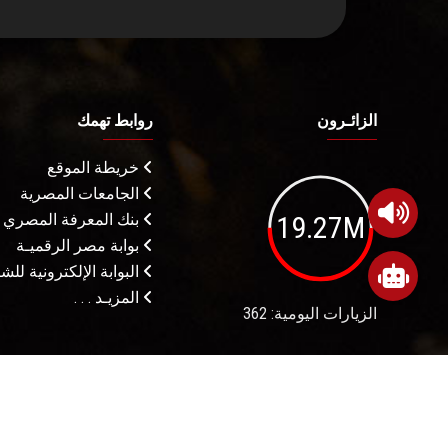
الزائـرون
روابط تهمك
خريطة الموقع
الجامعات المصرية
19.27M
بنك المعرفة المصري
بوابة مصر الرقميـة
البوابة الإلكترونية لل
المزيـد . . .
الزيارات اليومية: 362