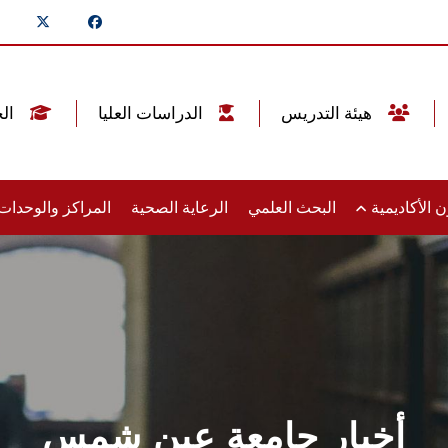
هيئة التدريس
الدراسات العليا
الخريجين
 الأكاديمية
البحث العلمي
الرعاية الصحية
المراكز والوحدا
أخبار جامعة عين شمس