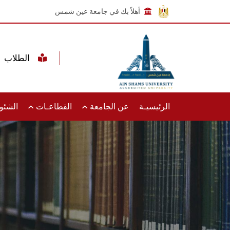
أهلاً بك في جامعة عين شمس
الطلاب
الرئيسيـة
عن الجامعة
القطاعـات
الشئون