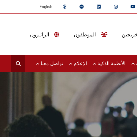
English
الموظفون
الزائـرون
ت
الأنظمة الذكية
الإعلام
تواصل معنا