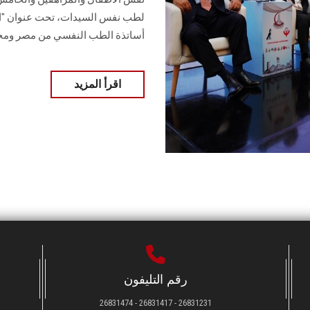
لطب نفس السيدات، تحت عنوان "الش
أساتذة الطب النفسي من مصر ومخت
اقرأ المزيد
رقم التليفون
26831231 - 26831417 - 26831474