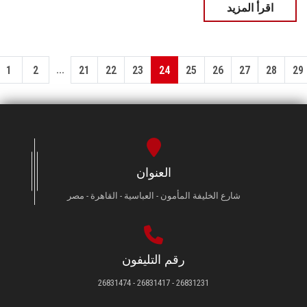
اقرأ المزيد
...
1
2
21
22
23
24
25
26
27
28
29
العنوان
شارع الخليفة المأمون - العباسية - القاهرة - مصر
رقم التليفون
26831231 - 26831417 - 26831474