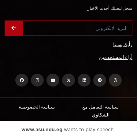
سجل ليصلك أحدث الأخبار
رأيك يهمنا
أراء المستخدمين
سياسة التعامل مع
سياسة الخصوصية
الشكاوي
ميثاق المتعاملين
الأسئلة الشائعة
www.asu.edu.eg
wants to play speech