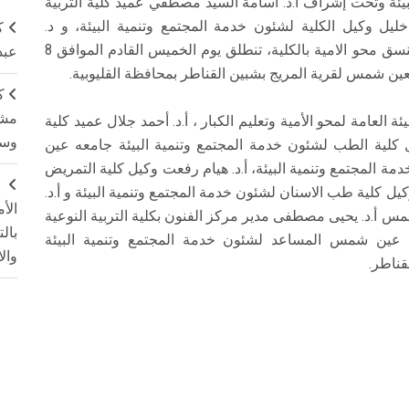
يئة وتحت إشراف أ.د. أسامة السيد مصطفي عميد كلية التربية
يل وكيل الكلية لشئون خدمة المجتمع وتنمية البيئة، و د.
ك
عبدالرحمن شوقي محمد مدير وحدة محو الامية ومنسق محو الامية بالكلية، تنطلق يوم الخميس القادم الموافق 8
عبد
ة بعين شمس لقرية المريج بشبين القناطر بمحافظة القليوبية.
ك
مشت
ة العامة لمحو الأمية وتعليم الكبار ، أ.د. أحمد جلال عميد كلية
وسم
كلية الطب لشئون خدمة المجتمع وتنمية البيئة جامعه عين
ة المجتمع وتنمية البيئة، أ.د. هيام رفعت وكيل كلية التمريض
ج
كيل كلية طب الاسنان لشئون خدمة المجتمع وتنمية البيئة و أ.د.
الأ
مس أ.د. يحيى مصطفى مدير مركز الفنون بكلية التربية النوعية
بال
ين شمس المساعد لشئون خدمة المجتمع وتنمية البيئة
وال
ناطر.