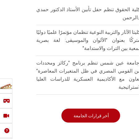
لية الحقوق تنظم حفل تأبين الأستاذ الدكتور حمدي
الرحمن
ليتا الآثار والتربية النوعية تنظمان مؤتمرًا علميًا دوليًا
ركًا بعنوان "الألوان والموسيقى: لغة بصرية
عية بين التراث والاستدامة"
امعة عين شمس تنظم برنامج "ركائز ومحددات
من القومي المصري في ظل المتغيرات المعاصرة"
تعاون مع الأكاديمية العسكرية للدراسات العليا
استراتيجية
أخر قرارات الجامعة