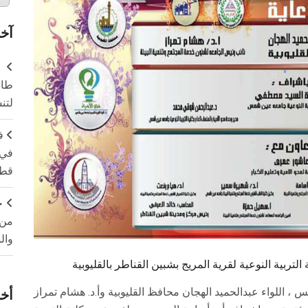
آخر
طال
لتن
ف
في 
قطا
ج
من 
وال
التربية النوعية لقرية المريج بشبين القناطر بالقليوبية
 اللواء عبدالحميد الهجان محافظ القليوبية وأ.د. هشام تمراز
أخر