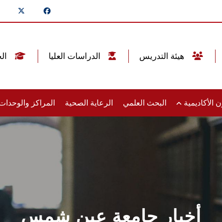
هيئة التدريس
الدراسات العليا
الخريجين
 الأكاديمية
البحث العلمي
الرعاية الصحية
المراكز والوحدا
أخبار جامعة عين شمس