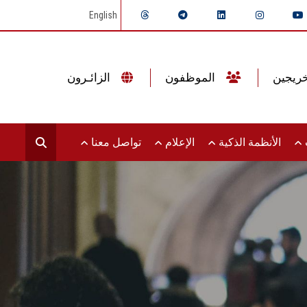
English
الموظفون
الزائـرون
ت
الأنظمة الذكية
الإعلام
تواصل معنا