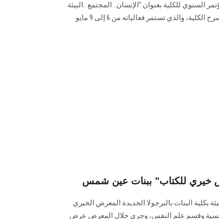
ر السنوي للكلية بعنوان "الإنسان.. المجتمع ..البيئة
فرص و تحديات في عالم متغير" بمسرح الكلية، والذي تستمر فعالياته من 6 إلى 9 مايو
رض خيري للكتاب" ببنات عين شمس
ئة بكلية البنات بالبرجولا الجديدة المعرض الخيري
فرنسية وقسم علم النفس، وجرى خلال المعرض عرض