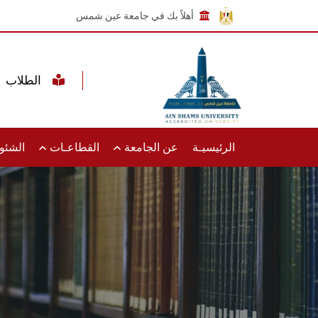
أهلاً بك في جامعة عين شمس
الطلاب
الرئيسيـة
عن الجامعة
القطاعـات
الشئون