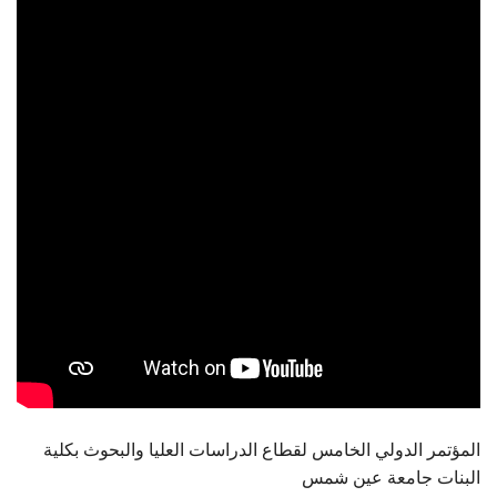
الطلاب
هيئة التدريس
الدراسات العليا
الخريجين
الموظفون
الزائـرون
سجل الان
المؤتمر الدولي الخامس لقطاع الدراسات العليا والبحوث بكلية
البنات جامعة عين شمس