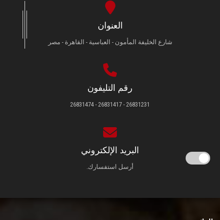
العنوان
شارع الخليفة المأمون - العباسية - القاهرة - مصر
رقم التليفون
26831231 - 26831417 - 26831474
البريد الإلكتروني
أرسل استفسارك.