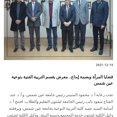
الطلاب
هيئة التدريس
الدراسات العليا
الخريجين
الموظفون
2021-12-19
الزائـرون
قضايا المرأة وبصمة إبداع.. معرض بقسم التربية الفنية بنوعية
عين شمس
سجل الان
تحت رعاية أ. د. محمود المتيني رئيس جامعة عين شمس، و أ. د. عبد
الفتاح سعود نائب رئيس الجامعة لشئون التعليم والطلاب، افتتح أ. د.
أسامة السيد عميد كلية التربية النوعية بجامعة عين شمس، وبرفقته
وكيل الكلية لشئون خدمة المجتمع وتنمية البيئة، ووكيل الكلية لشئون