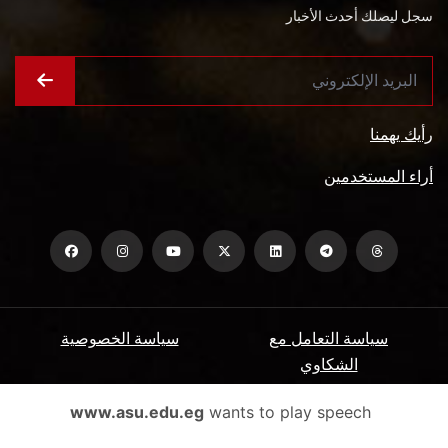
سجل ليصلك أحدث الأخبار
رأيك يهمنا
أراء المستخدمين
سياسة التعامل مع
سياسة الخصوصية
الشكاوي
ميثاق المتعاملين
الأسئلة الشائعة
www.asu.edu.eg
wants to play speech