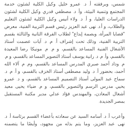
شمس، وبرفقته أ. د. عمرو خليل وكيل الكلية لشئون خدمة
المجتمع وتنمية البيئة، وأ. د. مصطفي قدري وكيل الكلية لشئون
الدراسات العليا، و أ. د. ولاء أنيس وكيل الكلية لشئون التعليم
والطلاب، و أ.د. نهى عبد العزيز رئيس قسم التربية الفنية، معرض
"قضايا المرأة، وبصمة إبداع" لطلاب الفرقة الثانية والثالثة بقسم
التربية الفنية، وذلك تحت إشراف أ. م. د. آيات عصمت أستاذ
الأشغال الفنية المساعد بالقسم، و م. م. مونيكا رضا المعيدة
بالقسم، وأ. م. د. رانية يوسف أستاذ التصوير المساعد بالقسم، و م.
م. وداد أحمد صبري المدرس المساعد بالقسم، وم. م. آلاء الله
أحمد، بحضور أ. د. وليد مصطفى أستاذ الخزف بالقسم، و أ. م. د.
سماح عبد المولى أستاذ التصميم المساعد بالقسم، و د. عمرو
يحيي مدرس الرسم والتصوير بالقسم، و م. ضياء يحيى معيد
أشغال المعادن، والمهندس فؤاد عدلي مدير مكتبة المستقبل
بمصر الجديدة.
وأعرب أ. د. أسامه السيد عن سعادته بأعضاء القسم برئاسة أ. د.
نهى عبد العزيز، وما يتم بذله من مجهود، وأيضًا ما يتضمنه