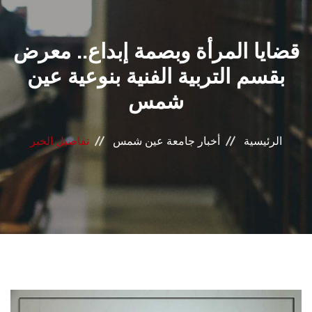
القطاعـات
قضايا المرأة وبصمة إبداع.. معرض
الشئون الأكاديمية
بقسم التربية الفنية بنوعية عين
البحث العلمي
شمس
الرعاية الصحية
الرئيسية
أخبار جامعة عين شمس
تفاصيل الخبر
المراكز والوحدات
الأنظمة الذكية
الإعلام
تواصل معنا