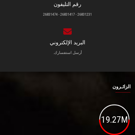
رقم التليفون
26831231 - 26831417 - 26831474
البريد الإلكتروني
أرسل استفسارك.
الزائـرون
19.27M