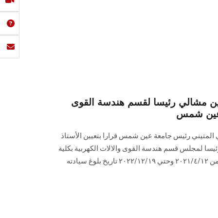
سين مشالي رئيسا لقسم هندسة القوى
ة عين شمس
المتيني رئيس جامعة عين شمس قرارا بتعيين الأستاذ
سا لمجلس قسم هندسة القوى والالات الكهربية بكلية
الهندسة جامعة عين شمس اعتباراً من ٢٠٢١/٤/١٢ وحتي ٢٠٢٢/١٢/١٩ تاريخ بلوغ سيادته