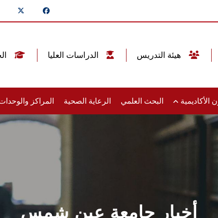
هيئة التدريس
الدراسات العليا
الخريجين
 الأكاديمية
البحث العلمي
الرعاية الصحية
المراكز والوحدا
أخبار جامعة عين شمس