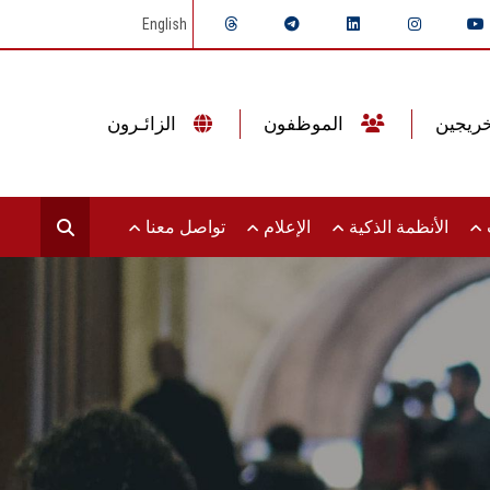
English
الموظفون
الزائـرون
ت
الأنظمة الذكية
الإعلام
تواصل معنا