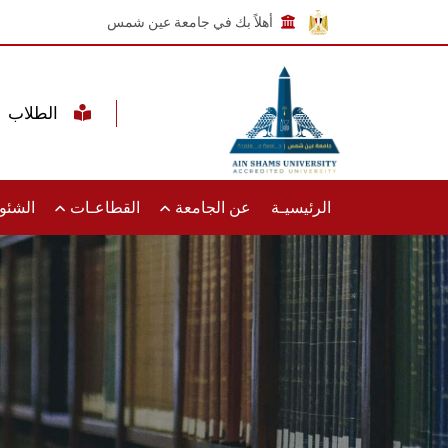
أهلاً بك في جامعة عين شمس
الطلاب
الرئيسيـة
عن الجامعة
القطاعـات
الشئون